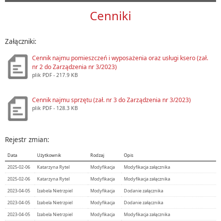
Cenniki
Załączniki:
Cennik najmu pomieszczeń i wyposażenia oraz usługi ksero (zał.
nr 2 do Zarządzenia nr 3/2023)
plik
PDF
- 217.9 KB
Cennik najmu sprzętu (zał. nr 3 do Zarządzenia nr 3/2023)
plik
PDF
- 128.3 KB
Rejestr zmian:
Data
Użytkownik
Rodzaj
Opis
2025-02-06
Katarzyna Rytel
Modyfikacja
Modyfikacja załącznika
2025-02-06
Katarzyna Rytel
Modyfikacja
Modyfikacja załącznika
2023-04-05
Izabela Nietrzpiel
Modyfikacja
Dodanie załącznika
2023-04-05
Izabela Nietrzpiel
Modyfikacja
Dodanie załącznika
2023-04-05
Izabela Nietrzpiel
Modyfikacja
Modyfikacja załącznika